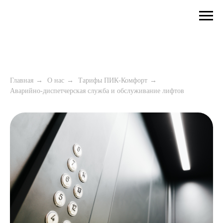
Главная
→
О нас
→
Тарифы ПИК-Комфорт
→
Аварийно-диспетчерская служба и обслуживание лифтов